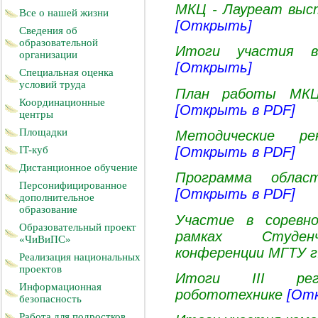
МКЦ - Лауреат выст
Все о нашей жизни
[Открыть]
Сведения об
образовательной
Итоги участия в
организации
[Открыть]
Специальная оценка
условий труда
План работы МКЦ
Координационные
[Открыть в PDF]
центры
Площадки
Методические ре
[Открыть в PDF]
IT-куб
Дистанционное обучение
Программа област
Персонифицированное
[Открыть в PDF]
дополнительное
образование
Участие в соревно
Образовательный проект
рамках Студенче
«ЧиВиПС»
конференции МГТУ 
Реализация национальных
проектов
Итоги III рег
Информационная
робототехнике
[От
безопасность
Работа для подростков