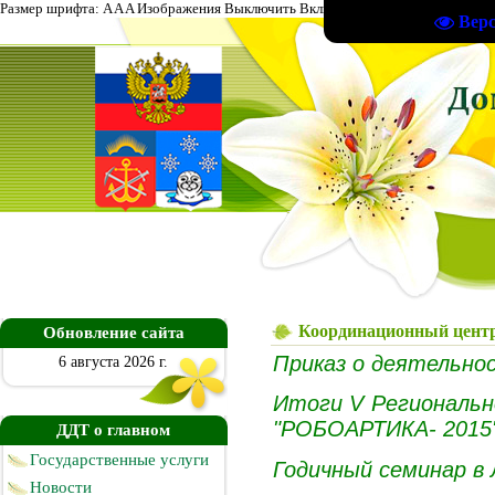
Размер шрифта:
A
A
A
Изображения
Выключить
Включить
Фон сайта
А
А
А
Обы
Вер
Главная
|
Мой 
Координационный центр
Обновление сайта
Приказ о деятельн
6 августа 2026 г.
Итоги V Региональн
"РОБОАРТИКА- 2015
ДДТ о главном
Государственные услуги
Годичный семинар в
Новости