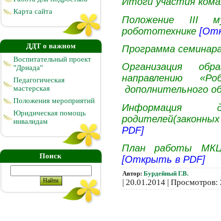
Итоги участия кома
Карта сайта
Положение III м
робототехнике
[От
ДДТ о важном
Программа семинара
Воспитательный проект
Организация обр
"Дриада"
направлению «Ро
Педагогическая
дополнительного о
мастерская
Положения мероприятий
Информация 
Юридическая помощь
родителей(законны
инвалидам
PDF]
План работы МКЦ
Поиск
[Открыть в PDF]
Автор:
Бурдейный Г.В.
|
20.01.2014 |
Просмотров
: