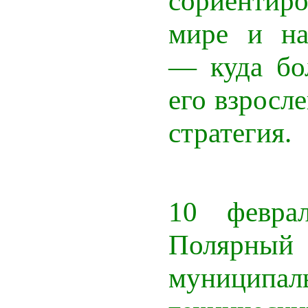
сориентир
мире и на
— куда бо
его взросл
стратегия.
10 февр
Полярный
муниципа