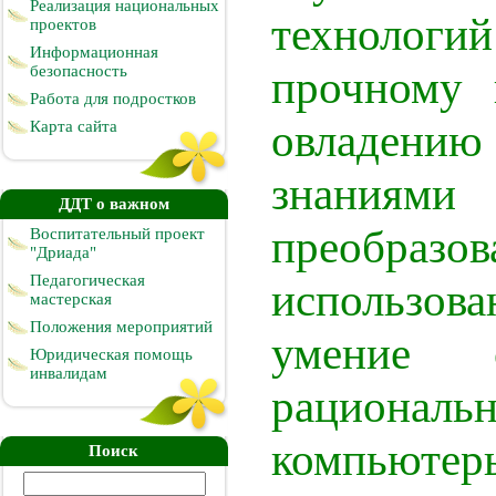
Реализация национальных
технол
проектов
Информационная
безопасность
прочному 
Работа для подростков
овладени
Карта сайта
знаниям
ДДТ о важном
преобразов
Воспитательный проект
"Дриада"
Педагогическая
использов
мастерская
Положения мероприятий
умение 
Юридическая помощь
инвалидам
рациональ
компьютер
Поиск