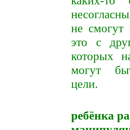
каких-то 
несогласны
не смогут 
это с дру
которых н
могут бы
цели.
5. Н
ребёнка р
манипуляц