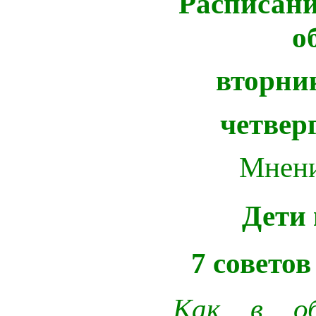
Расписани
о
вторн
четвер
Мнени
Дети 
7 советов
Как в о