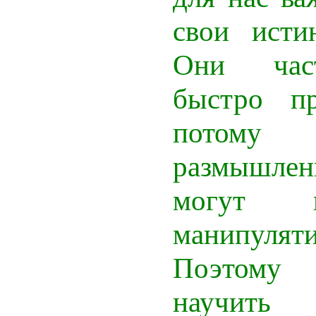
свои исти
Они час
быстро пр
потом
размышле
могут 
манипуля
Поэтому
научить