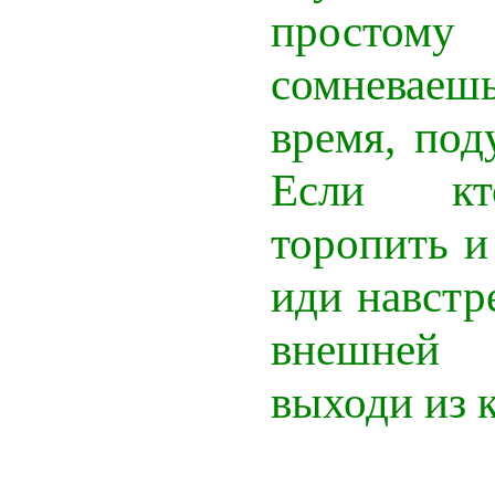
простом
сомневае
время, под
Если кт
торопить и
иди навстр
внешней
выходи из 
6.