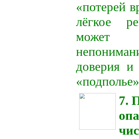
«потерей 
лёгкое ре
может 
непоним
доверия и
«подполье»
7. 
опа
чис