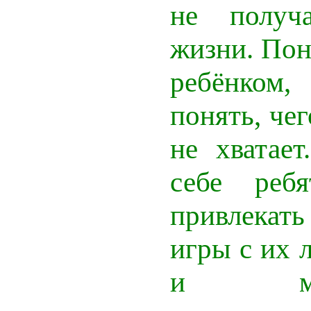
не получ
жизни. Пон
ребёнко
понять, че
не хватае
себе реб
привлекат
игры с их 
и мног