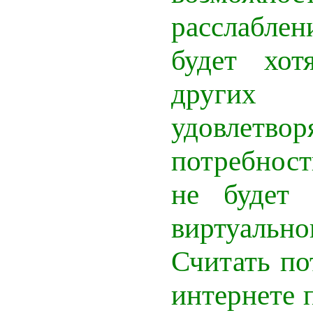
расслабле
будет хот
други
удовлетво
потребност
не будет 
виртуально
Считать по
интернете 