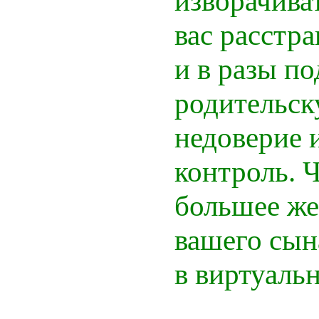
изворачиват
вас расстр
и в разы п
родительск
недоверие 
контроль. 
большее же
вашего сын
в виртуаль
2. Н