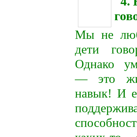
4. 
гов
Мы не люб
дети гово
Однако ум
— это жи
навык! И 
поддержи
способнос