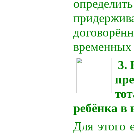
опре
придержив
догово
временных
3. 
пр
тот
ребёнка в
Для этого 