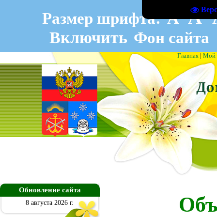
Вер
A
A
Размер шрифта:
Включить
Фон сайта
Главная
|
Мой 
Обновление сайта
Объ
8 августа 2026 г.