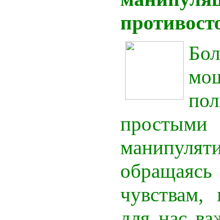
противост
Бо
мо
пол
простыми
манипулят
обраща
чувствам, 
для нас ва