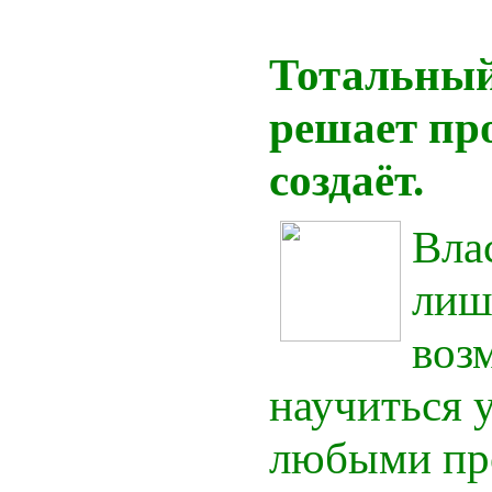
1
Тотальный
решает про
создаёт.
Вла
лиш
воз
научиться 
любыми пр