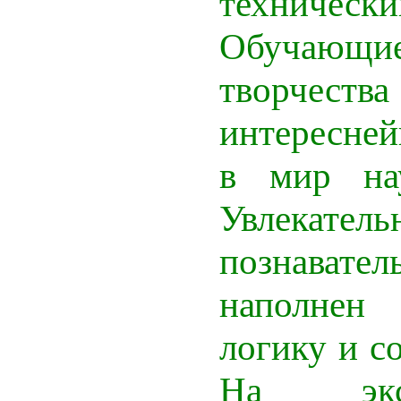
техниче
Обучающие
творчес
интересне
в мир на
Увлек
познавате
наполнен
логику и с
На эксп