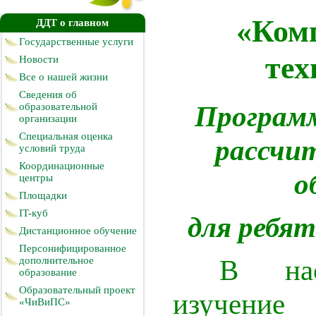
«Ком
ДДТ о главном
Государственные услуги
тех
Новости
Все о нашей жизни
Сведения об
Программ
образовательной
организации
Специальная оценка
рассчит
условий труда
Координационные
о
центры
Площадки
IT-куб
для ребят
Дистанционное обучение
Персонифицированное
В наст
дополнительное
образование
Образовательный проект
изучение
«ЧиВиПС»