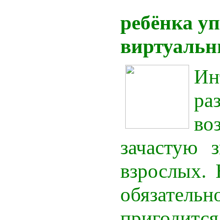
ребёнка у
виртуальн
И
ра
во
зачастую 
взрослых.
обязательн
пригод