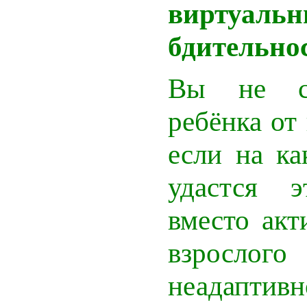
виртуальн
бдительнос
Вы не с
ребёнка от
если на ка
удастся э
вместо акт
взрослог
неадапт