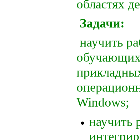
областях де
Задачи:
научить ра
обучающих
прикладных
операцион
Windows;
научить 
интегрир